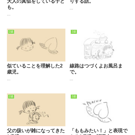
大人の真似をしている子ど
りする話。
も。
...
...
2歳
2歳
似ていることを理解した2
線路はつづくよお風呂ま
歳児。
で。
...
...
2歳
2歳
父の扱いが雑になってきた
「ももみたい！」と表現で