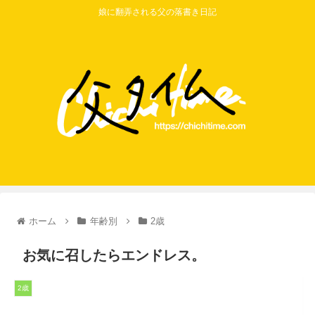
娘に翻弄される父の落書き日記
ホーム
年齢別
2歳
お気に召したらエンドレス。
2歳