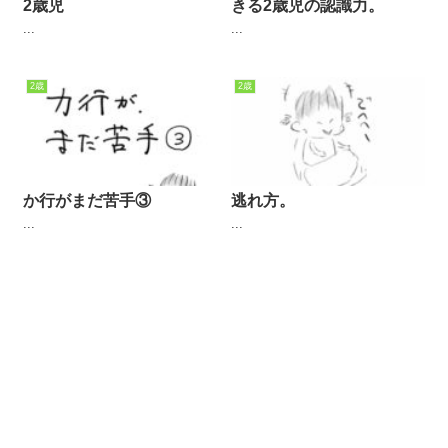
2歳児
きる2歳児の認識力。
...
...
2歳
2歳
か行がまだ苦手③
逃れ方。
...
...