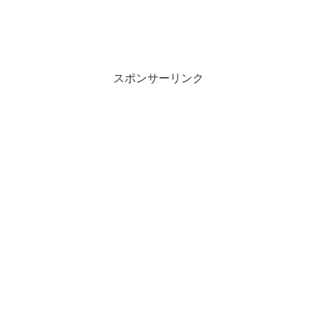
スポンサーリンク