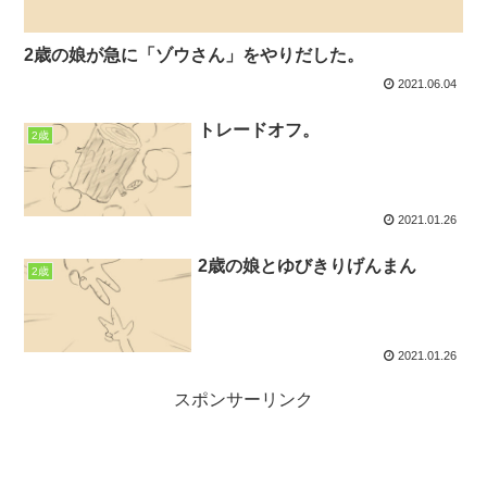
2歳の娘が急に「ゾウさん」をやりだした。
2021.06.04
トレードオフ。
2歳
2021.01.26
2歳の娘とゆびきりげんまん
2歳
2021.01.26
スポンサーリンク