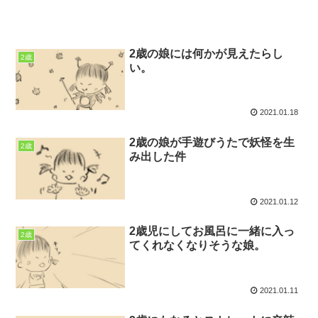
2歳の娘には何かが見えたらし
2歳
い。
2021.01.18
2歳の娘が手遊びうたで妖怪を生
2歳
み出した件
2021.01.12
2歳児にしてお風呂に一緒に入っ
2歳
てくれなくなりそうな娘。
2021.01.11