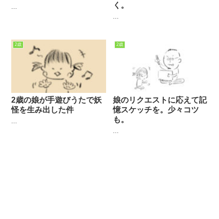
く。
...
...
2歳
2歳
2歳の娘が手遊びうたで妖
娘のリクエストに応えて記
怪を生み出した件
憶スケッチを。少々コツ
も。
...
...