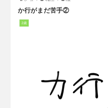
か行がまだ苦手②
2歳