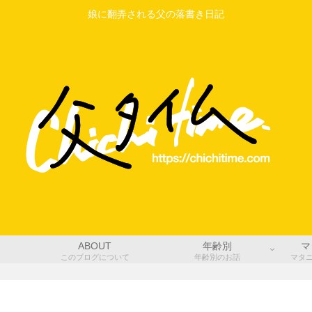
娘に翻弄される父の落書き日記
ABOUT
年齢別
マ
このブログについて
年齢別のお話
マタ