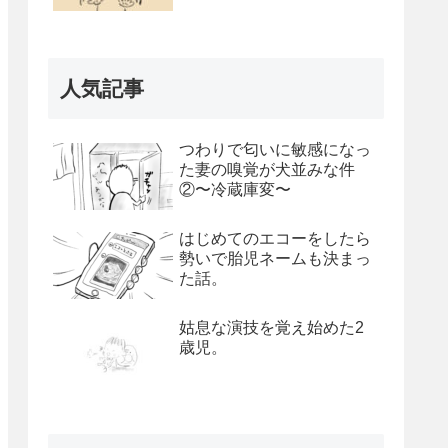
人気記事
つわりで匂いに敏感になっ
た妻の嗅覚が犬並みな件
②〜冷蔵庫変〜
はじめてのエコーをしたら
勢いで胎児ネームも決まっ
た話。
姑息な演技を覚え始めた2
歳児。