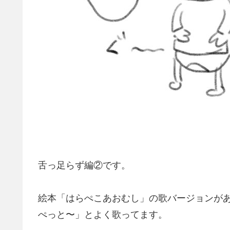
舌っ足らず編②です。
絵本「はらぺこあおむし」の歌バージョンが
ぺっと〜」とよく歌ってます。